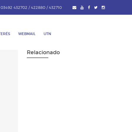
. 03492 432702 / 422880 / 432710
TERÉS
WEBMAIL
UTN
Relacionado