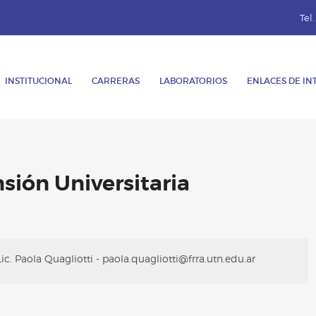
Tel
INSTITUCIONAL
CARRERAS
LABORATORIOS
ENLACES DE IN
sión Universitaria
Lic. Paola Quagliotti - paola.quagliotti@frra.utn.edu.ar